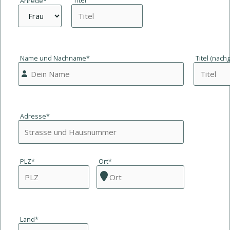
Titel
Anrede*
Name und Nachname*
Titel (nachg
Adresse*
PLZ*
Ort*
Land*