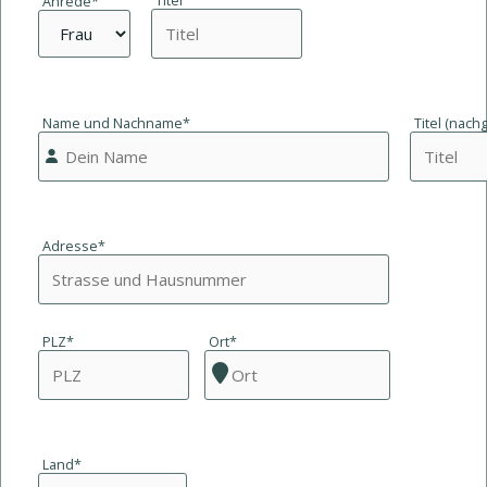
Titel
Anrede*
Name und Nachname*
Titel (nachg
Adresse*
PLZ*
Ort*
Land*